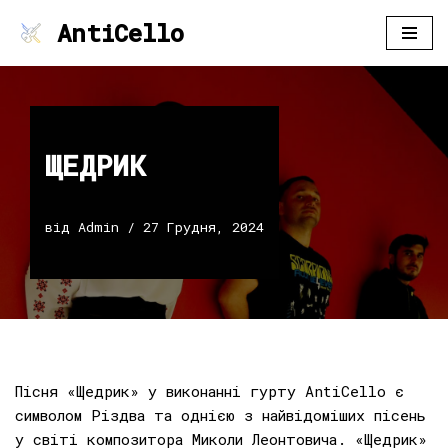
AntiCello
Перейти
до
вмісту
ЩЕДРИК
від
Admin
27 Грудня, 2024
Пісня «Щедрик» у виконанні гурту AntiCello є
символом Різдва та однією з найвідоміших пісень
у світі композитора Миколи Леонтовича. «Щедрик»