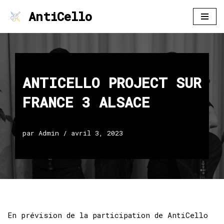
AntiCello
Aller
au
contenu
ANTICELLO PROJECT SUR
FRANCE 3 ALSACE
par
Admin
avril 3, 2023
En prévision de la participation de AntiCello